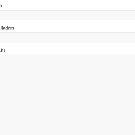
m
iladres
cht