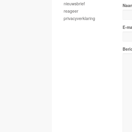
nieuwsbrief
Naa
reageer
privacyverklaring
E-ma
Beri